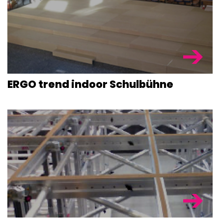
BÜHNENPOD
BÜHNEN &
TRIBÜNEN
BÜHNENTEC
ERGO trend indoor Schulbühne
BÜHNENDÄC
& TRAVERSE
SONDERKON
ZUBEHÖR