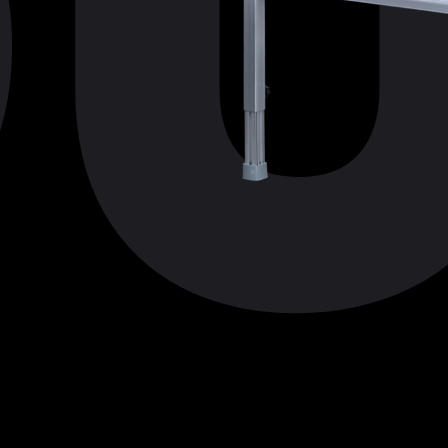
U
BÜHNENDÄCHER
SONDERKONSTR
ZUBEHÖR