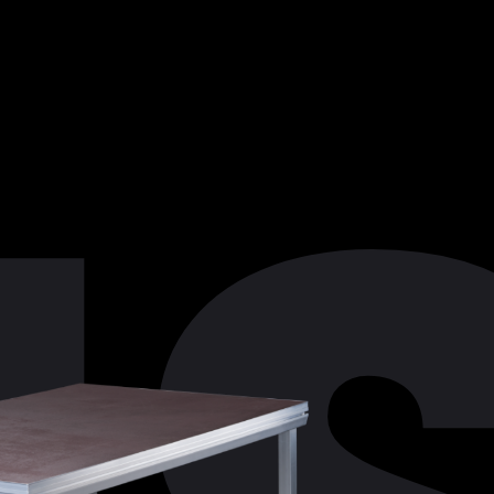
E
ÜNEN
K