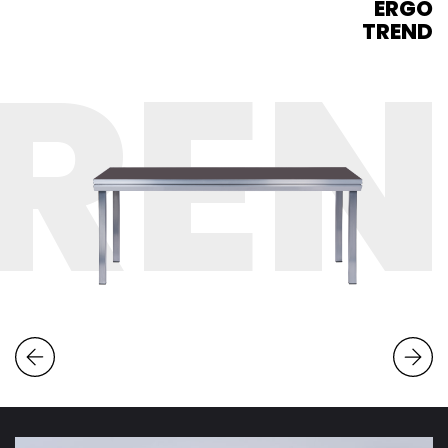
ERGO
TREND
RE