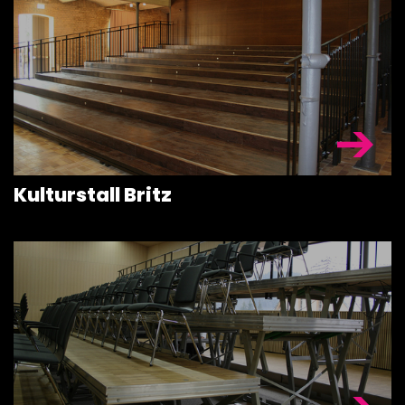
BÜHNENDÄC
& TRAVERSE
SONDERKON
ZUBEHÖR
Kulturstall Britz