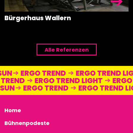
Bürgerhaus Wallern
Alle Referenzen
 SUN
ERGO TREND
ERGO TREND L
TREND
ERGO TREND LIGHT
ERGO 
O SUN
ERGO TREND
ERGO TREND 
Home
Bühnenpodeste