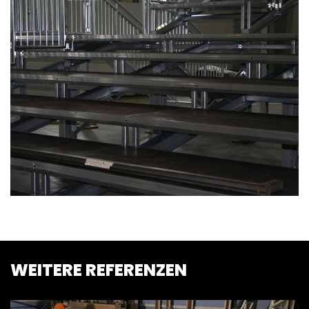
BÜHNEN &
TRIBÜNEN
BÜHNENTEC
BÜHNENDÄC
& TRAVERSE
SONDERKON
ZUBEHÖR
WEITERE REFERENZEN