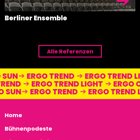
Berliner Ensemble
Alle Referenzen
O SUN
ERGO TREND
ERGO TREND 
REND
ERGO TREND LIGHT
ERGO O
GO SUN
ERGO TREND
ERGO TREND
Home
Bühnenpodeste