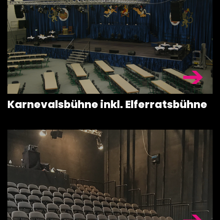
BÜHNENDÄC
& TRAVERSE
SONDERKON
ZUBEHÖR
Karnevalsbühne inkl. Elferratsbühne