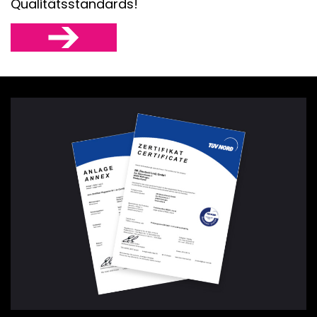
Qualitätsstandards!
BÜHNENPOD
BÜHNEN &
TRIBÜNEN
BÜHNENTEC