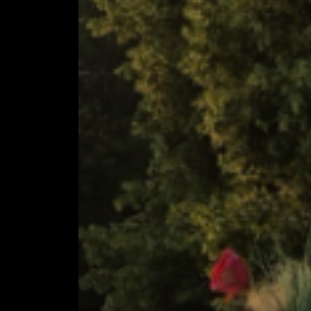
BÜHNENPODEST
BÜHNEN & TRIB
BÜHNENTECHNI
BÜHNENDÄCHER
SONDERKONSTR
ZUBEHÖR